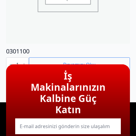
0301100
0301100
adet
Devamını Oku
İş
Makinalarınızın
Kalbine Güç
Katın
E-
mail
*