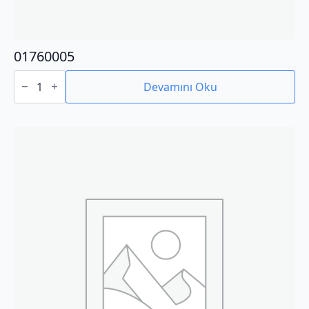
01760005
01760005
adet
Devamını Oku