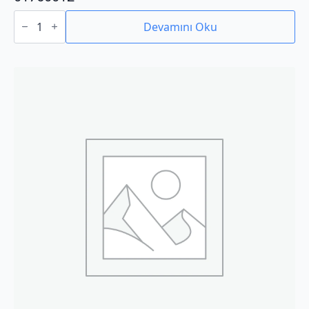
01760012
adet
Devamını Oku