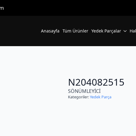
om
Anasayfa
Tüm Ürünler
Yedek Parçalar
Ha
N204082515
SÖNÜMLEYİCİ
Kategoriler:
Yedek Parça