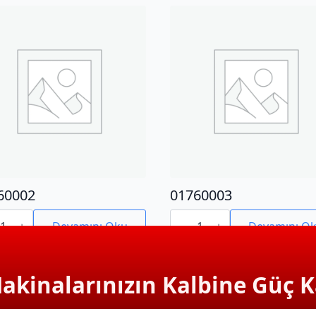
60002
01760003
0002
01760003
adet
Devamını Oku
Devamını O
Makinalarınızın Kalbine Güç K