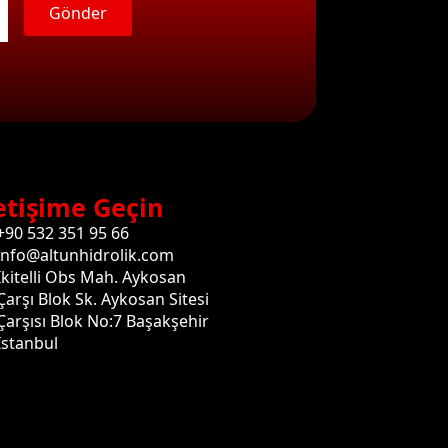
Gönder
etişime Geçin
+90 532 351 95 66
info@altunhidrolik.com
İkitelli Obs Mah. Aykosan
Çarşı Blok Sk. Aykosan Sitesi
Çarşısı Blok No:7 Başakşehir
İstanbul