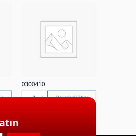
0300410
0300410
adet
ku
Devamını Oku
atın