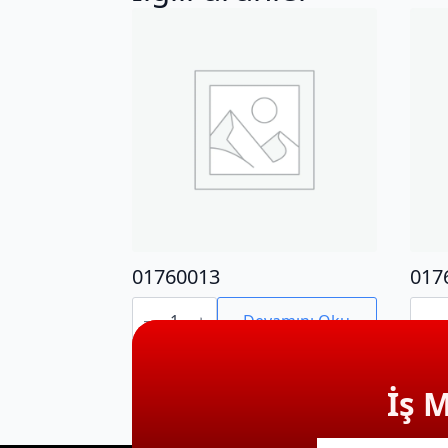
01760013
017
01760013
0176
adet
adet
Devamını Oku
İş 
E-