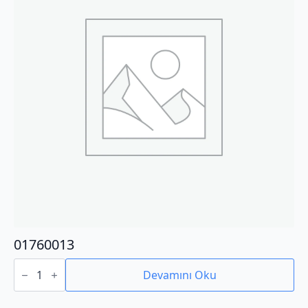
01760013
01760013
adet
Devamını Oku