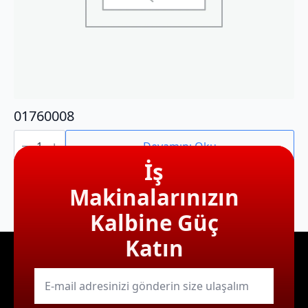
01760008
01760008
adet
Devamını Oku
İş
Makinalarınızın
Kalbine Güç
Katın
E-
mail
*