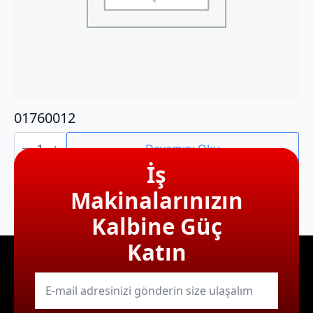
01760012
01760012
adet
Devamını Oku
İş
Makinalarınızın
Kalbine Güç
Katın
E-
mail
*