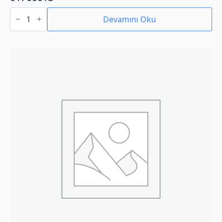
01760013
adet
Devamını Oku