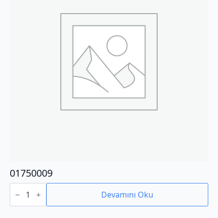
01750009
01750009
adet
Devamını Oku