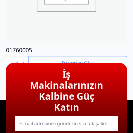
01760005
01760005
adet
Devamını Oku
İş
Makinalarınızın
Kalbine Güç
Katın
E-
mail
*