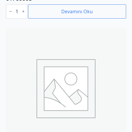
01760008
adet
Devamını Oku