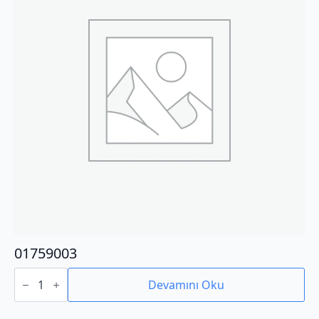
01759003
01759003
adet
Devamını Oku