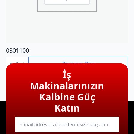
0301100
0301100
adet
Devamını Oku
İş
Makinalarınızın
Kalbine Güç
Katın
E-
mail
*