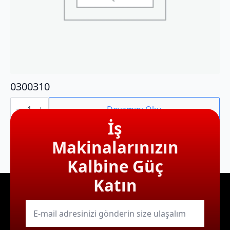
0300310
0300310
adet
Devamını Oku
İş
Makinalarınızın
Kalbine Güç
Katın
E-
mail
*