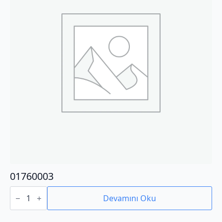
01760003
01760003
adet
Devamını Oku