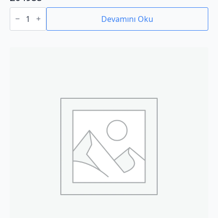
204988
adet
Devamını Oku