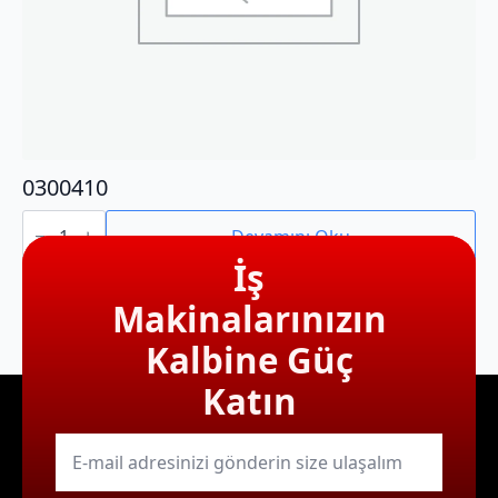
0300410
0300410
adet
Devamını Oku
İş
Makinalarınızın
Kalbine Güç
Katın
E-
mail
*