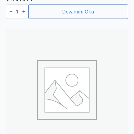
01759014
adet
Devamını Oku