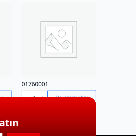
01760001
01760001
adet
ku
Devamını Oku
atın