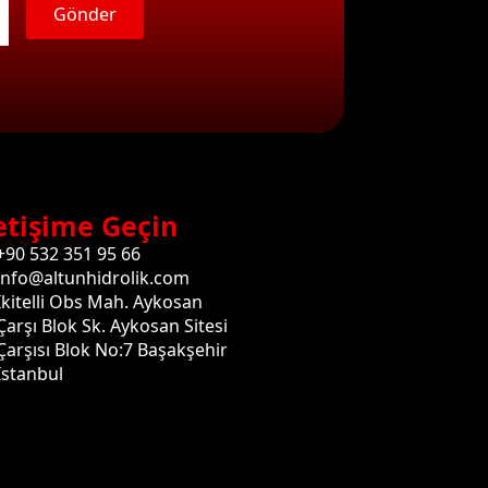
Gönder
etişime Geçin
+90 532 351 95 66
info@altunhidrolik.com
İkitelli Obs Mah. Aykosan
Çarşı Blok Sk. Aykosan Sitesi
Çarşısı Blok No:7 Başakşehir
İstanbul