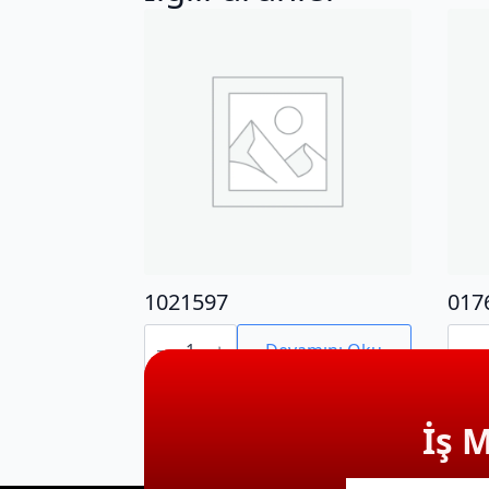
1021597
017
1021597
0176
adet
adet
Devamını Oku
İş 
E-