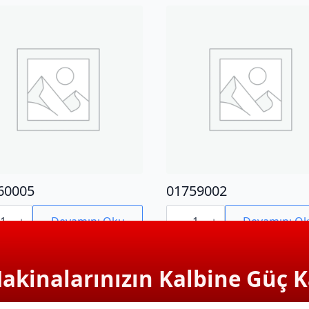
60005
01759002
0005
01759002
adet
Devamını Oku
Devamını O
Makinalarınızın Kalbine Güç K