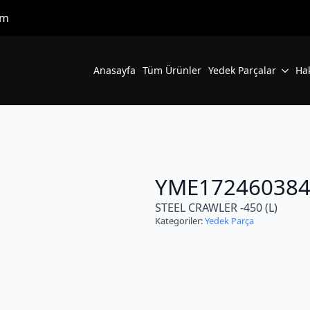
om
Anasayfa
Tüm Ürünler
Yedek Parçalar
Ha
YME172460384
STEEL CRAWLER -450 (L)
Kategoriler:
Yedek Parça