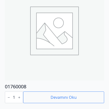
01760008
01760008
adet
Devamını Oku