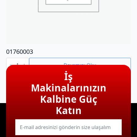
01760003
01760003
adet
Devamını Oku
İş
Makinalarınızın
Kalbine Güç
Katın
E-
mail
*