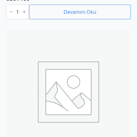
0301100
adet
Devamını Oku