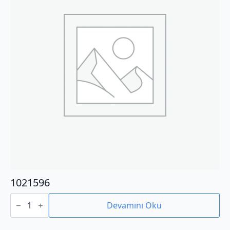
1021596
1021596
adet
Devamını Oku