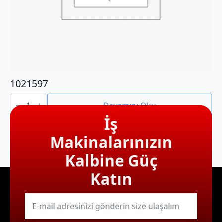
1021597
1021597
adet
Devamını Oku
İş
Makinalarınızın
Kalbine Güç
Katın
E-
mail
*