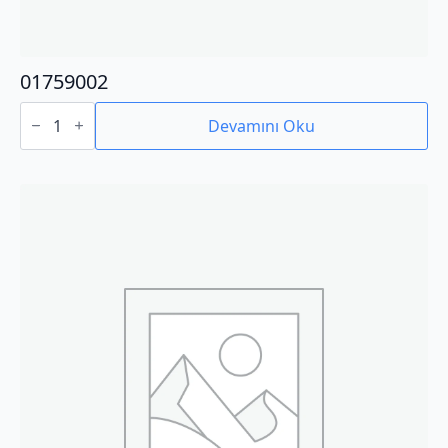
01759002
01759002
adet
Devamını Oku