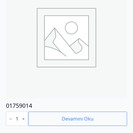
01759014
01759014
adet
Devamını Oku