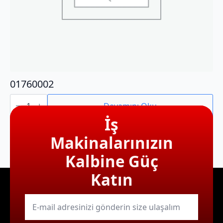
01760002
01760002
adet
Devamını Oku
İş
Makinalarınızın
Kalbine Güç
Katın
E-
mail
*