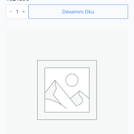
1021596
adet
Devamını Oku