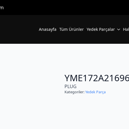
om
Anasayfa
Tüm Ürünler
Yedek Parçalar
Ha
YME172A2169
PLUG
Kategoriler:
Yedek Parça