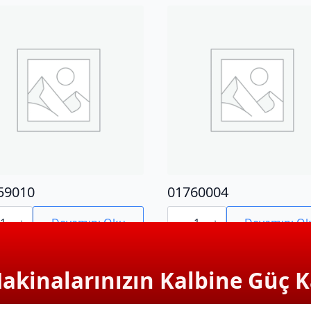
59010
01760004
9010
01760004
adet
Devamını Oku
Devamını O
Makinalarınızın Kalbine Güç K