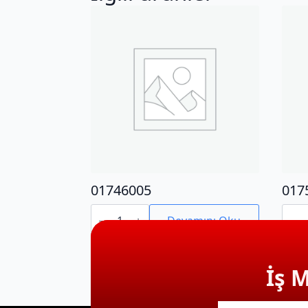
01746005
017
01746005
0175
adet
adet
Devamını Oku
İş 
E-