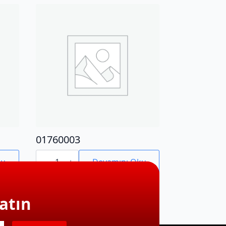
01760003
01760003
adet
ku
Devamını Oku
atın