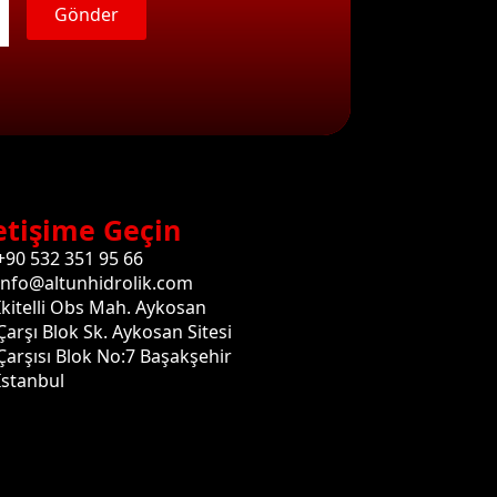
Gönder
etişime Geçin
+90 532 351 95 66
info@altunhidrolik.com
İkitelli Obs Mah. Aykosan
Çarşı Blok Sk. Aykosan Sitesi
Çarşısı Blok No:7 Başakşehir
İstanbul