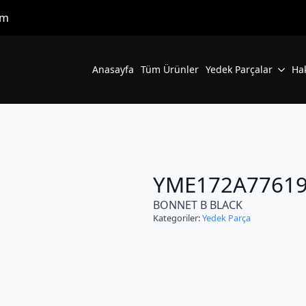
om
Anasayfa
Tüm Ürünler
Yedek Parçalar
Ha
YME172A7761
BONNET B BLACK
Kategoriler:
Yedek Parça