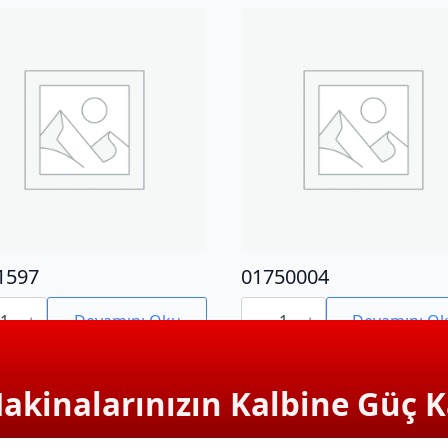
1597
01750004
597
01750004
adet
Devamını Oku
Devamını O
Makinalarınızın Kalbine Güç K