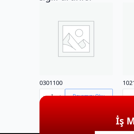
0301100
102
0301100
1021
adet
adet
Devamını Oku
İş 
E-