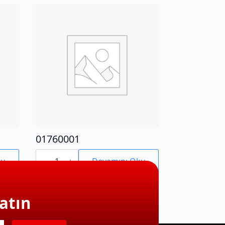
01760001
01760001
adet
ku
Devamını Oku
atın