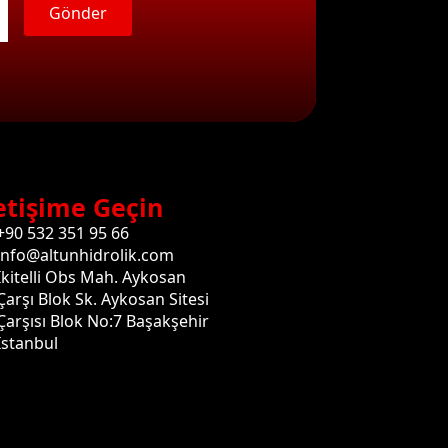
Gönder
etişime Geçin
+90 532 351 95 66
info@altunhidrolik.com
İkitelli Obs Mah. Aykosan
Çarşı Blok Sk. Aykosan Sitesi
Çarşısı Blok No:7 Başakşehir
İstanbul