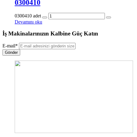
0300410
0300410 adet
Devamını oku
İş Makinalarınızın Kalbine Güç Katın
E-mail
*
Gönder