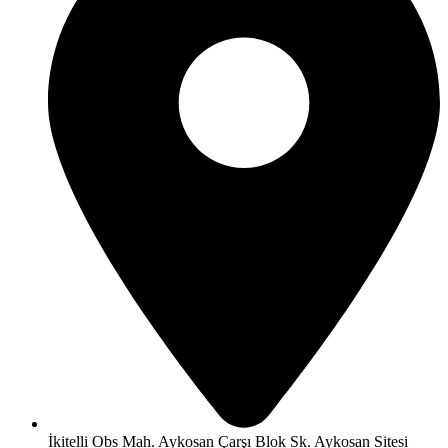
İkitelli Obs Mah. Aykosan Çarşı Blok Sk. Aykosan Sitesi