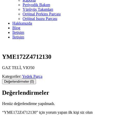
Kaporta
Periyodik Bakım
Yürüyüş Takımları
Orijinal Perkins Parçası
Orijinal Isuzu Parçası
Hakkımızda
Blog
İletişim
İletişim
YME172Z4712130
GAZ TELİ, VIO50
Kategoriler:
Yedek Parça
Değerlendirmeler (0)
Değerlendirmeler
Henüz değerlendirme yapılmadı.
“YME172Z4712130” için yorum yapan ilk kişi siz olun