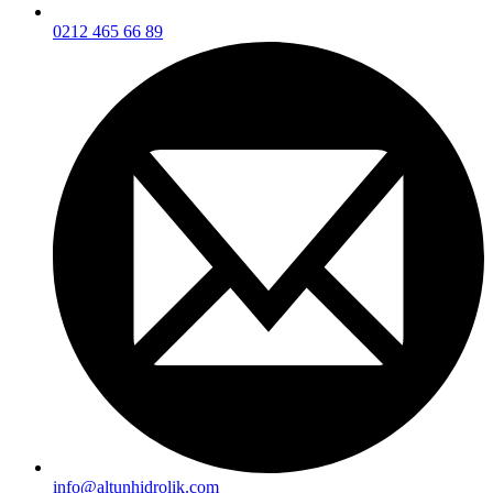
0212 465 66 89
info@altunhidrolik.com