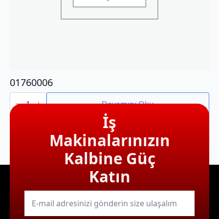
01760006
01760006
adet
Devamını Oku
İş
Makinalarınızın
Kalbine Güç
Katın
E-
mail
*