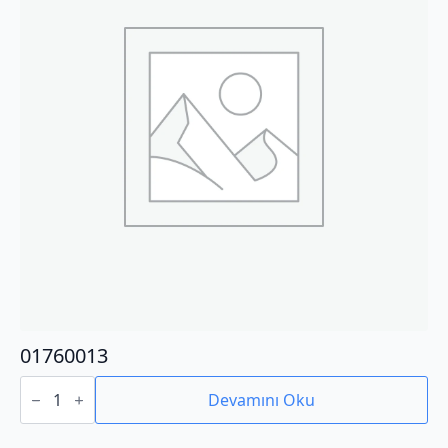
01760013
01760013
adet
Devamını Oku