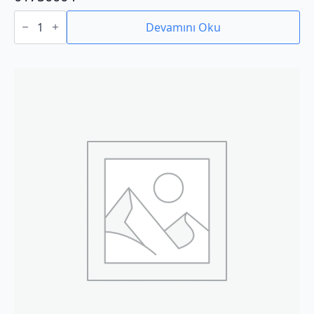
01750004
adet
Devamını Oku