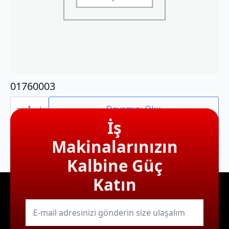
01760003
01760003
adet
Devamını Oku
İş
Makinalarınızın
Kalbine Güç
Katın
E-
mail
*