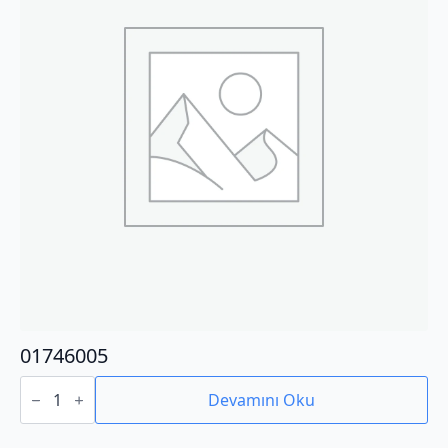
01746005
01746005
adet
Devamını Oku