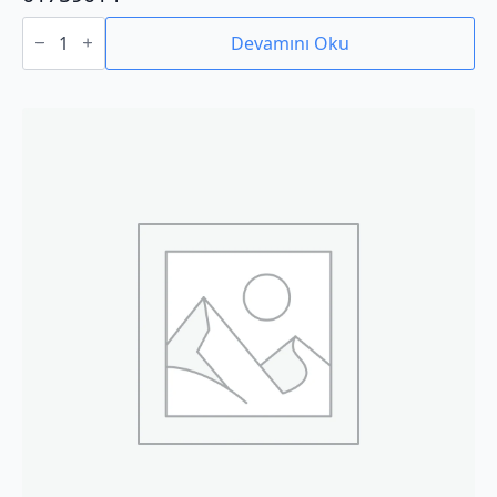
01759014
adet
Devamını Oku