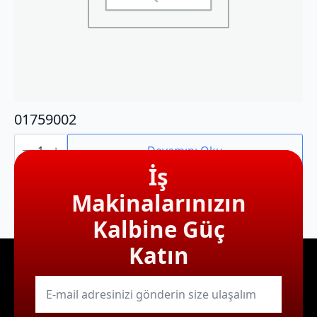
01759002
01759002
adet
Devamını Oku
İş
Makinalarınızın
Kalbine Güç
Katın
E-
mail
*