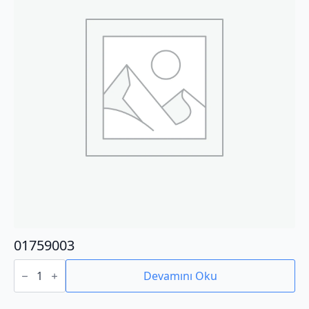
01759003
01759003
adet
Devamını Oku