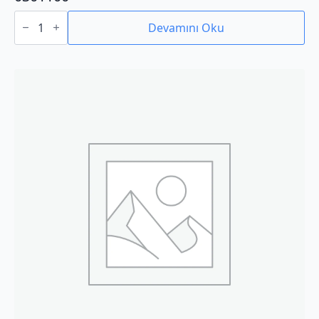
0301100
adet
Devamını Oku