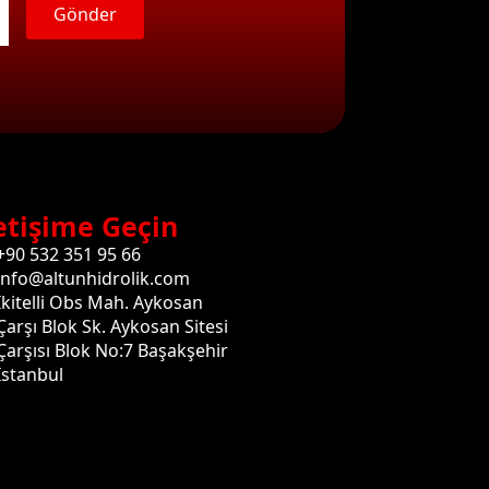
Gönder
etişime Geçin
+90 532 351 95 66
info@altunhidrolik.com
İkitelli Obs Mah. Aykosan
Çarşı Blok Sk. Aykosan Sitesi
Çarşısı Blok No:7 Başakşehir
İstanbul