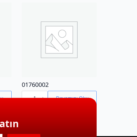
01760002
01760002
adet
ku
Devamını Oku
atın