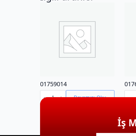
01759014
017
01759014
0176
adet
adet
Devamını Oku
İş 
E-