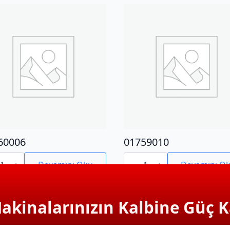
60006
01759010
0006
01759010
adet
Devamını Oku
Devamını O
Makinalarınızın Kalbine Güç K