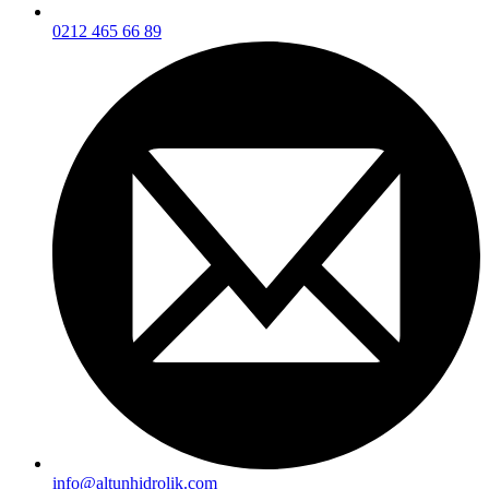
0212 465 66 89
info@altunhidrolik.com