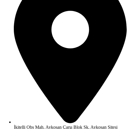
İkitelli Obs Mah. Aykosan Çarşı Blok Sk. Aykosan Sitesi