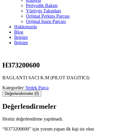
Kaporta
Periyodik Bakım
Yürüyüş Takımları
Orijinal Perkins Parçası
Orijinal Isuzu Parçası
Hakkımızda
Blog
İletişim
İletişim
H373200600
BAGLANTI SACI K.M (PILOT DAGITICI)
Kategoriler:
Yedek Parça
Değerlendirmeler (0)
Değerlendirmeler
Henüz değerlendirme yapılmadı.
“H373200600” için yorum yapan ilk kişi siz olun