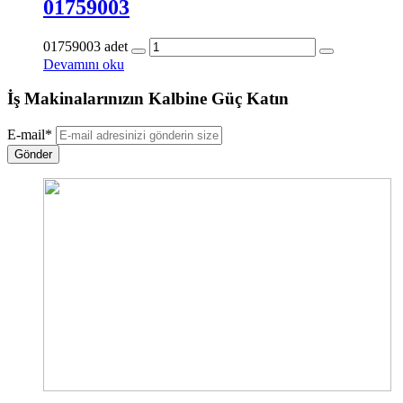
01759003
01759003 adet
Devamını oku
İş Makinalarınızın Kalbine Güç Katın
E-mail
*
Gönder