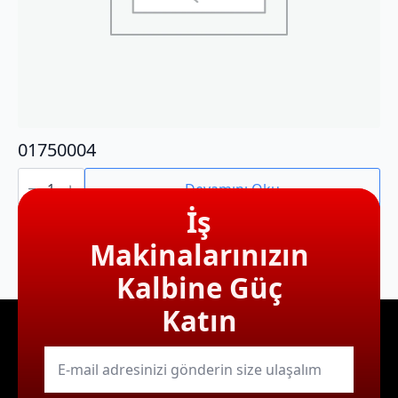
01750004
01750004
adet
Devamını Oku
İş
Makinalarınızın
Kalbine Güç
Katın
E-
mail
*