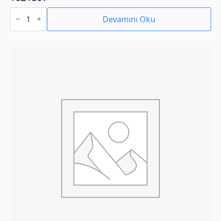
1021597
adet
Devamını Oku