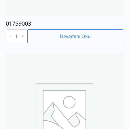
01759003
01759003
adet
Devamını Oku