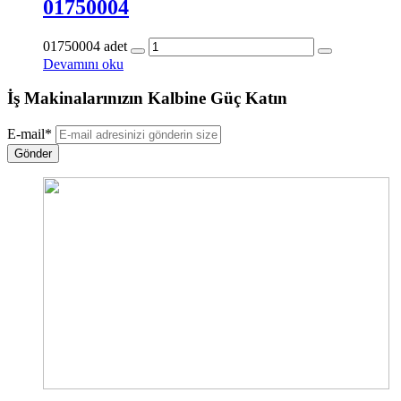
01750004
01750004 adet
Devamını oku
İş Makinalarınızın Kalbine Güç Katın
E-mail
*
Gönder