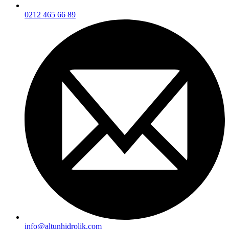
0212 465 66 89
info@altunhidrolik.com