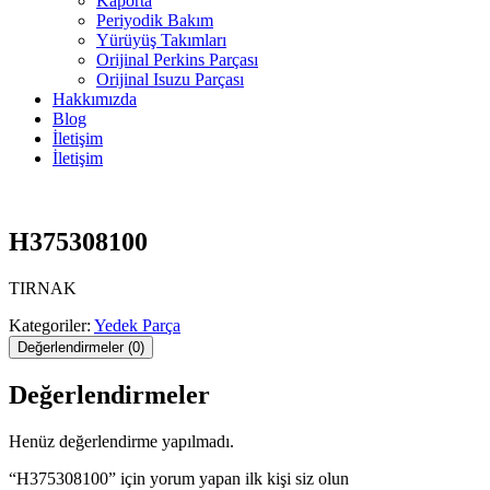
Kaporta
Periyodik Bakım
Yürüyüş Takımları
Orijinal Perkins Parçası
Orijinal Isuzu Parçası
Hakkımızda
Blog
İletişim
İletişim
H375308100
TIRNAK
Kategoriler:
Yedek Parça
Değerlendirmeler (0)
Değerlendirmeler
Henüz değerlendirme yapılmadı.
“H375308100” için yorum yapan ilk kişi siz olun