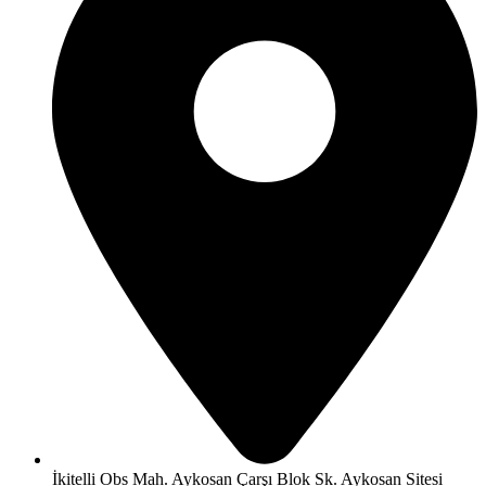
İkitelli Obs Mah. Aykosan Çarşı Blok Sk. Aykosan Sitesi