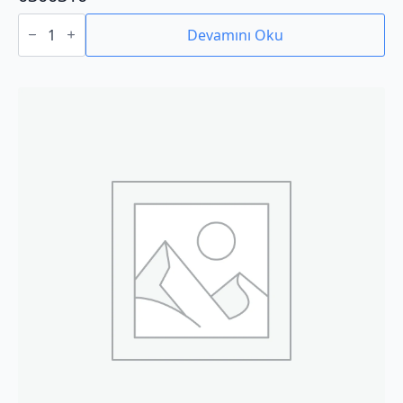
0300310
adet
Devamını Oku