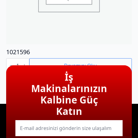
1021596
1021596
adet
Devamını Oku
İş
Makinalarınızın
Kalbine Güç
Katın
E-
mail
*