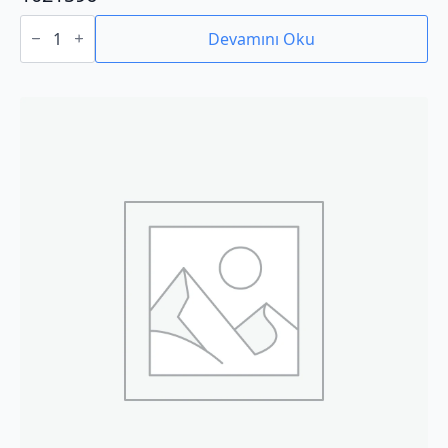
1021596
adet
Devamını Oku