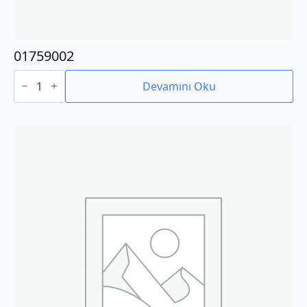
01759002
01759002
adet
Devamını Oku