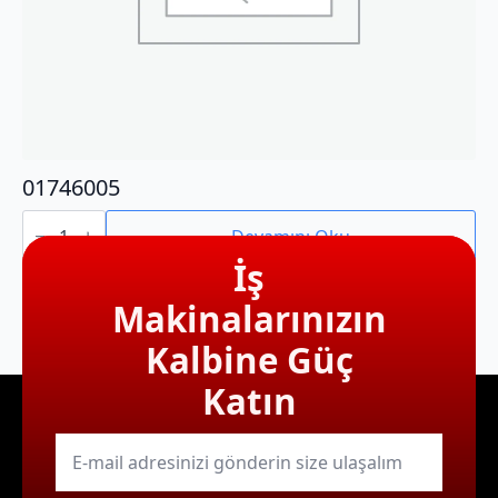
01746005
01746005
adet
Devamını Oku
İş
Makinalarınızın
Kalbine Güç
Katın
E-
mail
*