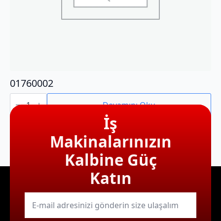
01760002
01760002
adet
Devamını Oku
İş
Makinalarınızın
Kalbine Güç
Katın
E-
mail
*