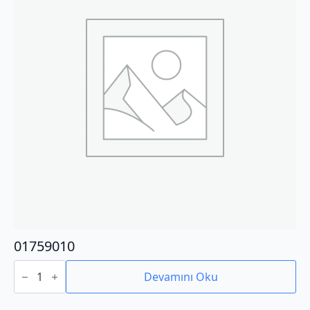
01759010
01759010
adet
Devamını Oku