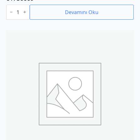
01750009
adet
Devamını Oku