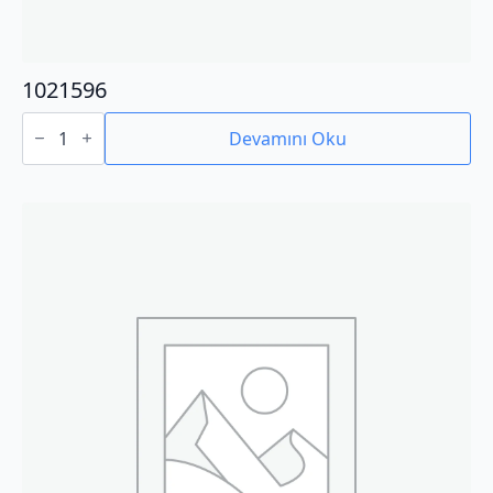
1021596
1021596
adet
Devamını Oku