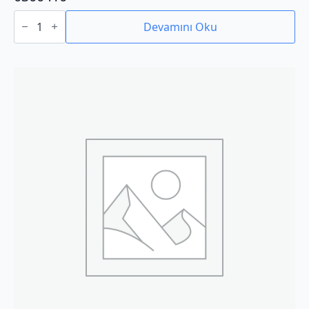
0300410
adet
Devamını Oku