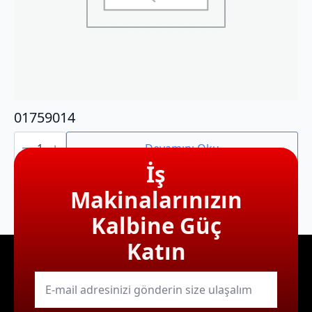
01759014
01759014
adet
Devamını Oku
İş
Makinalarınızın
Kalbine Güç
Katın
E-
mail
*