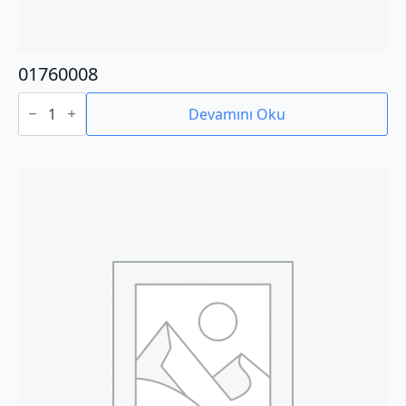
01760008
01760008
adet
Devamını Oku