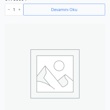
01760004
adet
Devamını Oku