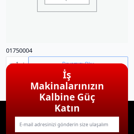
01750004
01750004
adet
Devamını Oku
İş
Makinalarınızın
Kalbine Güç
Katın
E-
mail
*