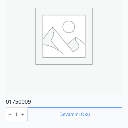
01750009
01750009
adet
Devamını Oku