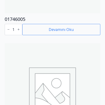
01746005
01746005
adet
Devamını Oku