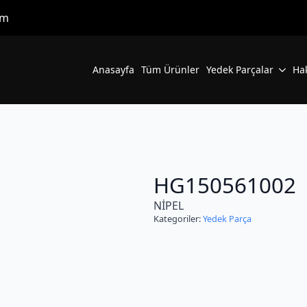
om
Anasayfa
Tüm Ürünler
Yedek Parçalar
Ha
HG150561002
NİPEL
Kategoriler:
Yedek Parça