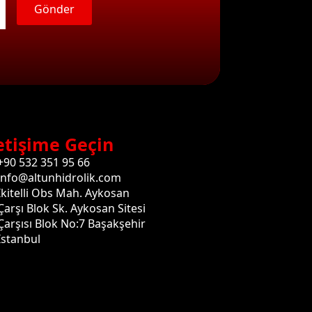
Gönder
etişime Geçin
+90 532 351 95 66
info@altunhidrolik.com
İkitelli Obs Mah. Aykosan
Çarşı Blok Sk. Aykosan Sitesi
Çarşısı Blok No:7 Başakşehir
İstanbul