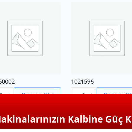
60002
1021596
0002
1021596
adet
Devamını Oku
Devamını O
Makinalarınızın Kalbine Güç K