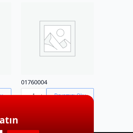
01760004
01760004
adet
ku
Devamını Oku
atın