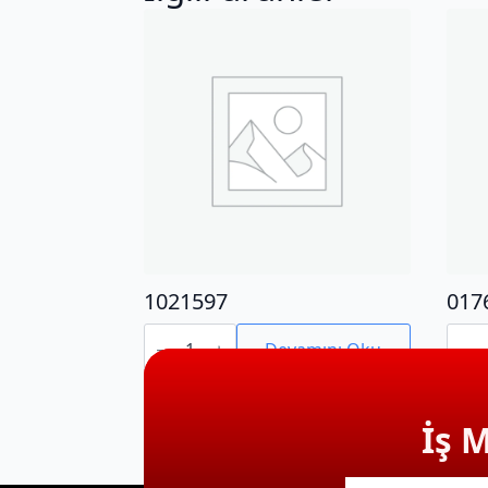
1021597
017
1021597
0176
adet
adet
Devamını Oku
İş 
E-