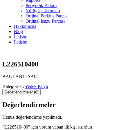
Kaporta
Periyodik Bakım
Yürüyüş Takımları
Orijinal Perkins Parçası
Orijinal Isuzu Parçası
Hakkımızda
Blog
İletişim
İletişim
L226510400
BAGLANTI SACI
Kategoriler:
Yedek Parça
Değerlendirmeler (0)
Değerlendirmeler
Henüz değerlendirme yapılmadı.
“L226510400” için yorum yapan ilk kişi siz olun