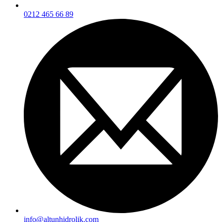
0212 465 66 89
info@altunhidrolik.com