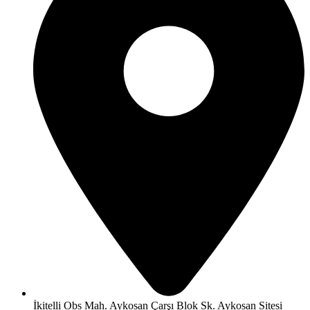
İkitelli Obs Mah. Aykosan Çarşı Blok Sk. Aykosan Sitesi