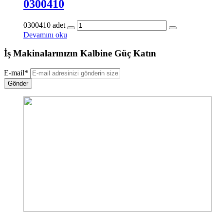
0300410
0300410 adet
Devamını oku
İş Makinalarınızın Kalbine Güç Katın
E-mail
*
Gönder