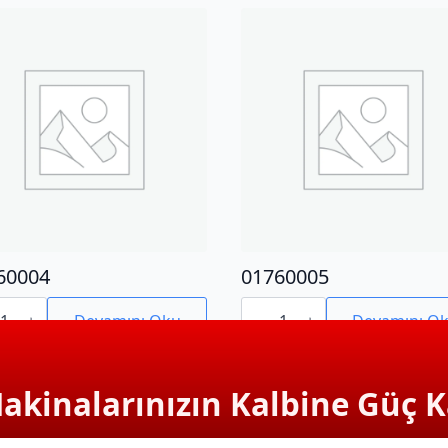
60004
01760005
0004
01760005
adet
Devamını Oku
Devamını O
Makinalarınızın Kalbine Güç K