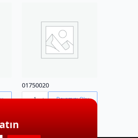
01750020
01750020
adet
ku
Devamını Oku
atın