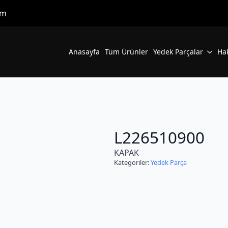
om
Anasayfa
Tüm Ürünler
Yedek Parçalar
Ha
L226510900
KAPAK
Kategoriler:
Yedek Parça