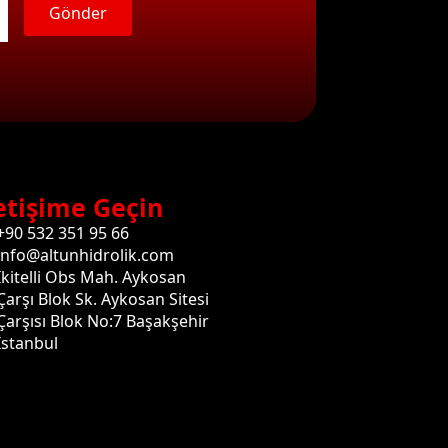
Gönder
etişime Geçin
+90 532 351 95 66
info@altunhidrolik.com
İkitelli Obs Mah. Aykosan
Çarşı Blok Sk. Aykosan Sitesi
Çarşısı Blok No:7 Başakşehir
İstanbul