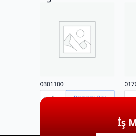
0301100
017
0301100
0176
adet
adet
Devamını Oku
İş 
E-