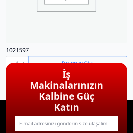
1021597
1021597
adet
Devamını Oku
İş
Makinalarınızın
Kalbine Güç
Katın
E-
mail
*