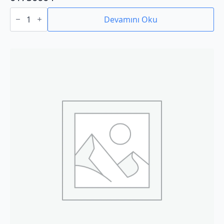
01750004
adet
Devamını Oku