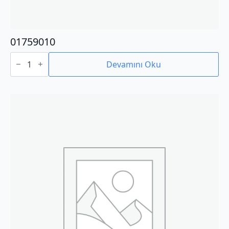
01759010
01759010
adet
Devamını Oku