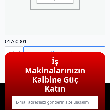
01760001
01760001
adet
Devamını Oku
İş
Makinalarınızın
Kalbine Güç
Katın
E-
mail
*