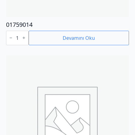
01759014
01759014
adet
Devamını Oku