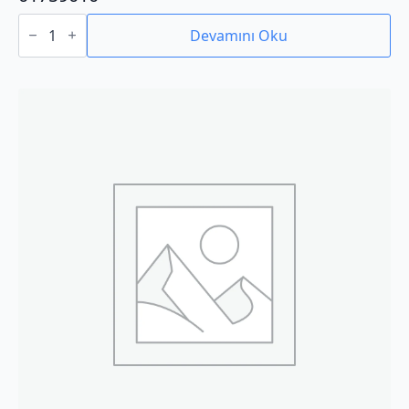
01759010
adet
Devamını Oku