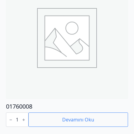
01760008
01760008
adet
Devamını Oku