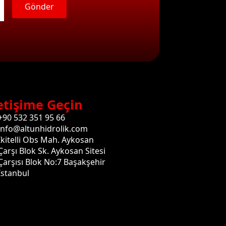
Gönder
etişime Geçin
+90 532 351 95 66
info@altunhidrolik.com
İkitelli Obs Mah. Aykosan
Çarşı Blok Sk. Aykosan Sitesi
Çarşısı Blok No:7 Başakşehir
İstanbul