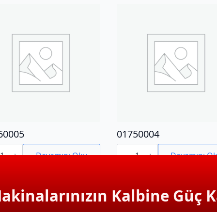
60005
01750004
0005
01750004
adet
Devamını Oku
Devamını O
Makinalarınızın Kalbine Güç K