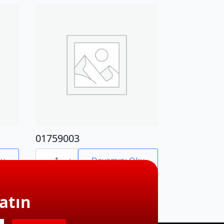
01759003
01759003
adet
ku
Devamını Oku
atın