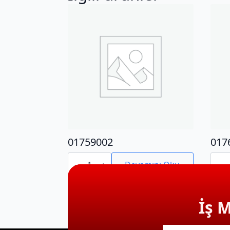
01759002
017
01759002
0176
adet
adet
Devamını Oku
İş 
E-