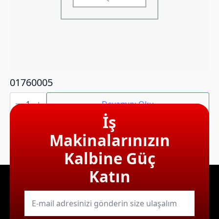
01760005
01760005
adet
Devamını Oku
İş
Makinalarınızın
Kalbine Güç
Katın
E-
mail
*