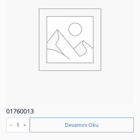
01760013
01760013
adet
Devamını Oku