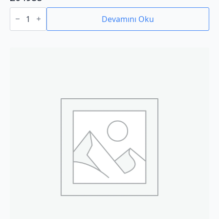
204988
adet
Devamını Oku