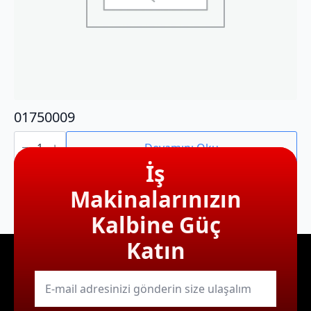
01750009
01750009
adet
Devamını Oku
İş
Makinalarınızın
Kalbine Güç
Katın
E-
mail
*