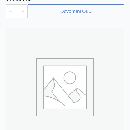
01760013
adet
Devamını Oku