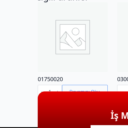
01750020
030
01750020
0300
adet
adet
Devamını Oku
İş 
E-