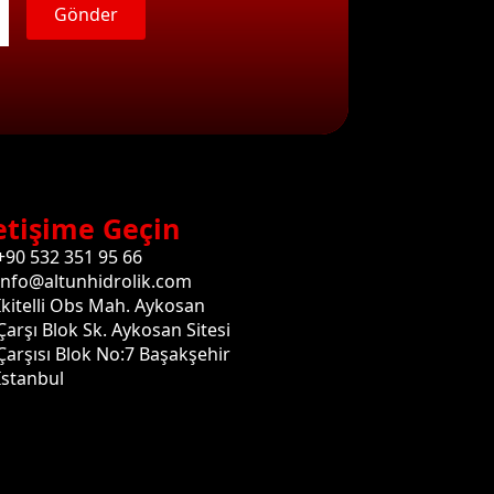
Gönder
etişime Geçin
+90 532 351 95 66
info@altunhidrolik.com
İkitelli Obs Mah. Aykosan
Çarşı Blok Sk. Aykosan Sitesi
Çarşısı Blok No:7 Başakşehir
İstanbul