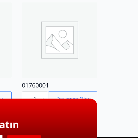
01760001
01760001
adet
ku
Devamını Oku
atın