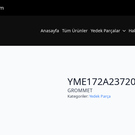
om
Anasayfa
Tüm Ürünler
Yedek Parçalar
Ha
YME172A2372
GROMMET
Kategoriler:
Yedek Parça