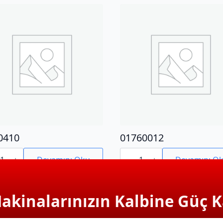
0410
01760012
410
01760012
adet
Devamını Oku
Devamını O
Makinalarınızın Kalbine Güç K